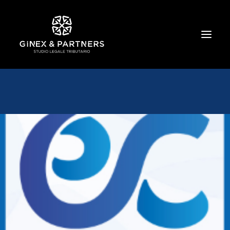
HOME
CHI SIAMO
TRIBUTARIO E PENALE TRIBUTARIO
GESTIONE E PROTEZIONE DEL PATRIMONIO
SOCIETARIO E CONTRATTUALISTICA
COMMERCIO INTERNAZIONALE
BANCARIO E FINANZIARIO
NEWS ED EVENTI