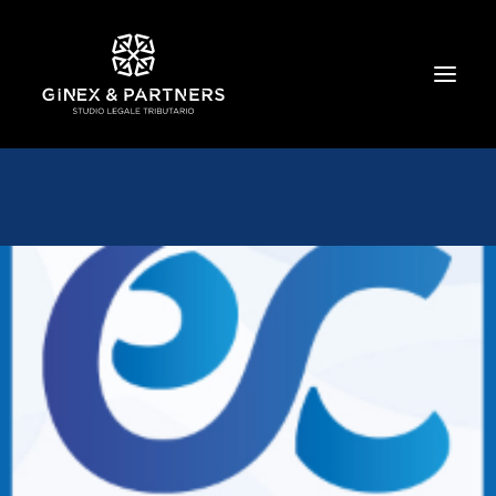
HOME
CHI SIAMO
TRIBUTARIO E PENALE TRIBUTARIO
GESTIONE E PROTEZIONE DEL PATRIMONIO
SOCIETARIO E CONTRATTUALISTICA
COMMERCIO INTERNAZIONALE
BANCARIO E FINANZIARIO
NEWS ED EVENTI