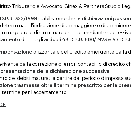
iritto Tributario e Avvocato, Ginex & Partners Studio Leg
 D.P.R. 322/1998
stabiliscono che
le dichiarazioni posso
o determinato l’indicazione di un maggiore o di un mino
 un maggiore o di un minore credito, mediante successiv
rtamento
di cui agli
articoli 43 D.P.R. 600/1973
e
57 D.P.
mpensazione
orizzontale del credito emergente dalla di
derivante dalla correzione di errori contabili o di credito
i presentazione della dichiarazione successiva
;
nto dei debiti maturati a partire dal periodo d’imposta s
azione trasmessa oltre il termine prescritto per la pre
il termine per l’accertamento.
DF