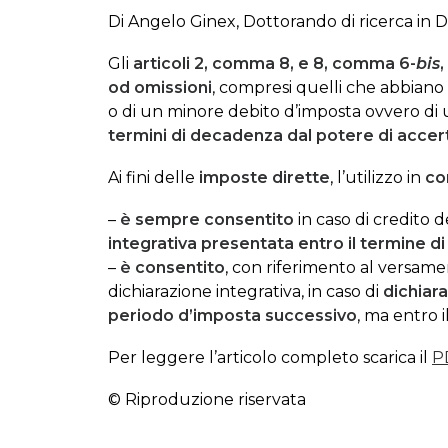
Di Angelo Ginex, Dottorando di ricerca in D
Gli
articoli 2, comma 8
, e
8, comma 6-
bis
,
od omissioni
, compresi quelli che abbian
o di un minore debito d’imposta ovvero di
termini di decadenza dal potere di acce
Ai fini delle
imposte dirette
, l’utilizzo in
co
–
è sempre consentito
in caso di credito 
integrativa presentata entro il termine d
–
è consentito
, con riferimento al versame
dichiarazione integrativa, in caso di
dichiar
periodo d’imposta successivo
, ma entro 
Per leggere l’articolo completo scarica il
P
© Riproduzione riservata