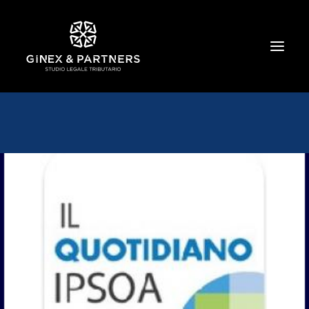
HOME
CHI SIAMO
TRIBUTARIO E PENALE TRIBUTARIO
GESTIONE E PROTEZIONE DEL PATRIMONIO
SOCIETARIO E CONTRATTUALISTICA
COMMERCIO INTERNAZIONALE
BANCARIO E FINANZIARIO
NEWS ED EVENTI