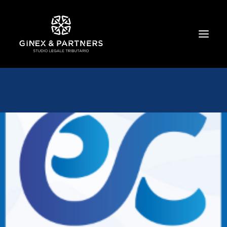
HOME
CHI SIAMO
TRIBUTARIO E PENALE TRIBUTARIO
GESTIONE E PROTEZIONE DEL PATRIMONIO
SOCIETARIO E CONTRATTUALISTICA
COMMERCIO INTERNAZIONALE
BANCARIO E FINANZIARIO
NEWS ED EVENTI