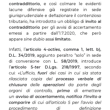
contraddittorio
, e così colmare le evidenti
lacune difensive già registrate in sede
giurisprudenziale e deflazionare il contenzioso
tributario, ha introdotto un obbligo di
invito al
contraddittorio
per gli avvisi di accertamento
emessi a partire dall’1.7.2020, che però
appare
sine dubio
assai
limitato.
Infatti, l’
articolo 4-
octies
, comma 1, lett. b),
D.L. 34/2019
, aggiunto peraltro “solo” in sede
di conversione con
L. 58/2019
, introduce
l’
articolo 5-
ter
D.Lgs. 218/1997
, secondo
cui:
«L’ufficio,
fuori
dei casi in cui sia stata
rilasciata copia del
processo verbale di
chiusura
delle
operazioni
da parte degli
organi di controllo,
prima
di emettere
un
avviso
di
accertamento
,
notifica
l’invito a
comparire
di cui all’articolo 5 per l’avvio del
procedimento di definizione