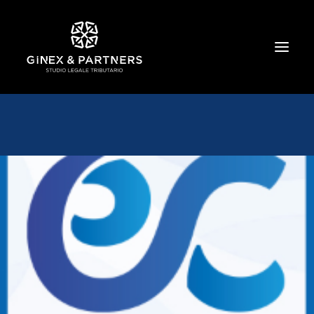
HOME
CHI SIAMO
TRIBUTARIO E PENALE TRIBUTARIO
GESTIONE E PROTEZIONE DEL PATRIMONIO
SOCIETARIO E CONTRATTUALISTICA
COMMERCIO INTERNAZIONALE
BANCARIO E FINANZIARIO
NEWS ED EVENTI