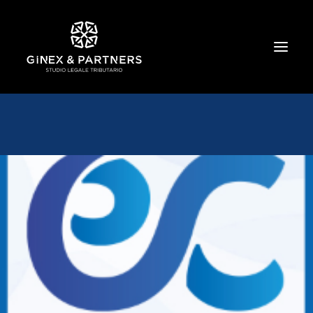
HOME
CHI SIAMO
TRIBUTARIO E PENALE TRIBUTARIO
GESTIONE E PROTEZIONE DEL PATRIMONIO
SOCIETARIO E CONTRATTUALISTICA
COMMERCIO INTERNAZIONALE
BANCARIO E FINANZIARIO
NEWS ED EVENTI