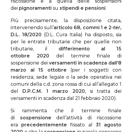
riscossione e a quella delle sospensioni
dei
pignoramenti
su
stipendi e pensioni
.
Più precisamente, la disposizione citata,
intervenendo sull’
articolo 68, commi 1 e 2-
ter
,
D.L. 18/2020
(D.L. Cura Italia) ha disposto, sia
per le entrate tributarie che per quelle non
tributarie, il
differimento al 15
ottobre
2020
del termine finale di
sospensione dei
versamenti in scadenza dall’8
marzo al 15 ottobre
(per i soggetti con
residenza, sede legale o la sede operativa nei
comuni della c.d. zona rossa di cui all’allegato 1
del
D.P.C.M. 1 marzo 2020
, si tratta dei
versamenti in scadenza dal 21 febbraio 2020).
Si rammenta che il termine finale
di
sospensione
dell’attività di riscossione
era
precedentemente
fissato al
31 agosto
2020
e che la
sospensione
in parola concerne