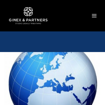
HOME
CHI SIAMO
TRIBUTARIO E PENALE TRIBUTARIO
GESTIONE E PROTEZIONE DEL PATRIMONIO
SOCIETARIO E CONTRATTUALISTICA
COMMERCIO INTERNAZIONALE
BANCARIO E FINANZIARIO
NEWS ED EVENTI