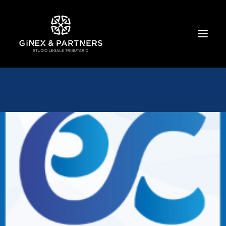
HOME
CHI SIAMO
TRIBUTARIO E PENALE TRIBUTARIO
GESTIONE E PROTEZIONE DEL PATRIMONIO
SOCIETARIO E CONTRATTUALISTICA
COMMERCIO INTERNAZIONALE
BANCARIO E FINANZIARIO
NEWS ED EVENTI