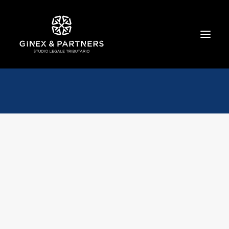
HOME
CHI SIAMO
TRIBUTARIO E PENALE TRIBUTARIO
GESTIONE E PROTEZIONE DEL PATRIMONIO
SOCIETARIO E CONTRATTUALISTICA
COMMERCIO INTERNAZIONALE
BANCARIO E FINANZIARIO
NEWS ED EVENTI