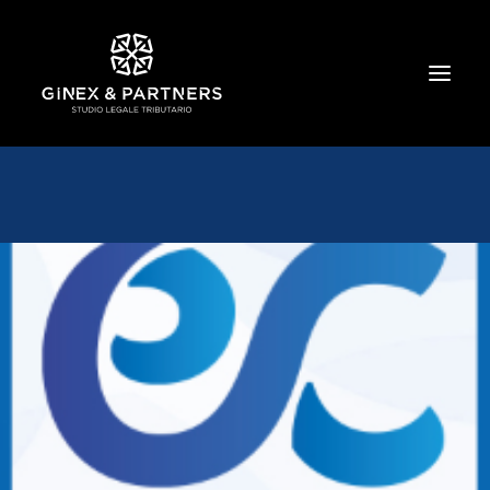
HOME
CHI SIAMO
TRIBUTARIO E PENALE TRIBUTARIO
GESTIONE E PROTEZIONE DEL PATRIMONIO
SOCIETARIO E CONTRATTUALISTICA
COMMERCIO INTERNAZIONALE
BANCARIO E FINANZIARIO
NEWS ED EVENTI