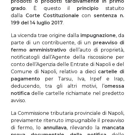
prodotti o prodotti tardivamente in primo
grado
. È questo il
principio
statuito
dalla
Corte Costituzionale
con
sentenza n.
199 del 14 luglio 2017
.
La vicenda trae origine dalla
impugnazione
, da
parte di un contribuente, di un
preavviso di
fermo amministrativo
dell’auto di proprietà,
notificatogli dall’Agente della riscossione per
conto dell’Agenzia delle Entrate di Napoli e del
Comune di Napoli, relativo a dieci
cartelle di
pagamento
per Tarsu, Iva, Irpef e Irap,
deducendo, tra gli altri motivi, l’
omessa
notifica
delle cartelle richiamate nel predetto
avviso.
La Commissione tributaria provinciale di Napoli,
previamente ritenuto impugnabile il preavviso
di fermo, lo
annullava
, rilevando la
mancata
prova documentale della notifica
delle