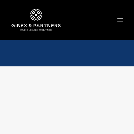
HOME
CHI SIAMO
TRIBUTARIO E PENALE TRIBUTARIO
GESTIONE E PROTEZIONE DEL PATRIMONIO
SOCIETARIO E CONTRATTUALISTICA
COMMERCIO INTERNAZIONALE
BANCARIO E FINANZIARIO
NEWS ED EVENTI